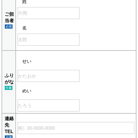
姓
ご担
当者
名
せい
ふり
がな
めい
連絡
先
TEL